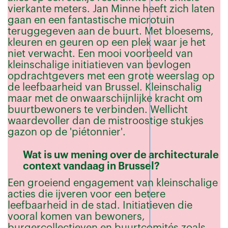
vierkante meters. Jan Minne heeft zich laten
gaan en een fantastische microtuin
teruggegeven aan de buurt. Met bloesems,
kleuren en geuren op een plek waar je het
niet verwacht. Een mooi voorbeeld van
kleinschalige initiatieven van bevlogen
opdrachtgevers met een grote weerslag op
de leefbaarheid van Brussel. Kleinschalig
maar met de onwaarschijnlijke kracht om
buurtbewoners te verbinden. Wellicht
waardevoller dan de mistroostige stukjes
gazon op de 'piétonnier'.
Wat is uw mening over de architecturale
context vandaag in Brussel?
Een groeiend engagement van kleinschalige
acties die ijveren voor een betere
leefbaarheid in de stad. Initiatieven die
vooral komen van bewoners,
burgercollectieven en buurtcomités zoals